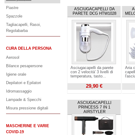
Piastre
ASCIUGACAPELLI DA
A
PARETE DCG HTW1028
MELC
Spazzole
Tagliacapelli, Rasoi,
Regolabarba
CURA DELLA PERSONA
Aerosol
Bilance pesapersone
Asciugacapelli da parete
Aria c
con 2 velocità' 3 livelli di
capel
Igiene orale
temperatura, tasto...
l'asci
Depilatori e Epilatori
29,90 €
Idromassaggio
Visualizza
Visuali
Lampade & Specchi
ASCIUGACAPELLI
PRINCESS 7 IN 1
Misura pressione digitali
AIRSTYLER
MASCHERINE E VARIE
COVID-19