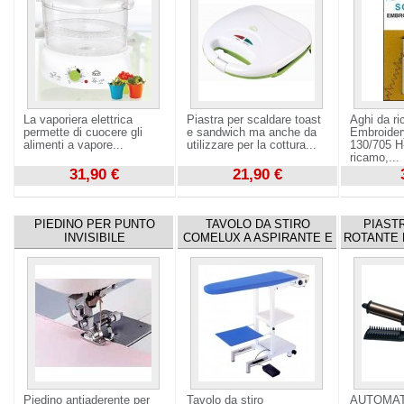
La vaporiera elettrica
Piastra per scaldare toast
Aghi da r
permette di cuocere gli
e sandwich ma anche da
Embroider
alimenti a vapore...
utilizzare per la cottura...
130/705 H-
ricamo,...
31,90 €
21,90 €
Visualizza
Visualizza
Visualizza
PIEDINO PER PUNTO
TAVOLO DA STIRO
PIAST
INVISIBILE
COMELUX A ASPIRANTE E
ROTANTE 
Piedino antiaderente per
Tavolo da stiro
AUTOMAT