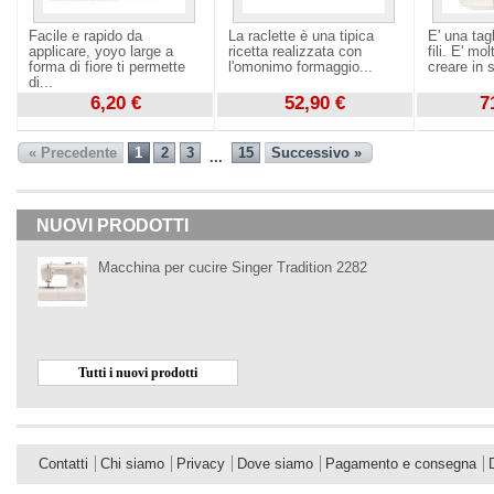
Facile e rapido da
La raclette è una tipica
E' una tag
applicare, yoyo large a
ricetta realizzata con
fili. E' mo
forma di fiore ti permette
l'omonimo formaggio...
creare in st
di...
6,20 €
52,90 €
7
Visualizza
Visualizza
Visualizza
« Precedente
1
2
3
15
Successivo »
...
NUOVI PRODOTTI
Macchina per cucire Singer Tradition 2282
Tutti i nuovi prodotti
Contatti
Chi siamo
Privacy
Dove siamo
Pagamento e consegna