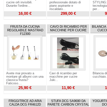
cucire orli invisibili.
professionale dotato di
STYLING: 
Durante l'ordine...
piano aspirante e
tecnologi
riscaldato...
per...
16,00 €
299,00 €
9
Visualizza
Visualizza
Visualizza
FRUSTA DA CUCINA
CAVO DI RICAMBIO PER
BILANCIA
REGOLABILE MASTRAD
MACCHINE PER CUCIRE
CUCCH
F12300
Avete mai provato a
Cavi di ricambio per
Bilancia d
montare gli albumi con una
macchine per cucire
cucchiaio.
classica frusta?
Juki...
Faticoso....
25,90 €
11,90 €
1
Visualizza
Visualizza
Visualizza
FRIGGITRICE AD ARIA
STUFA DCG SA9690 DA
YOGURTI
CALDA DCG FR4612D
PARETE CARBON CRYSTAL
DC