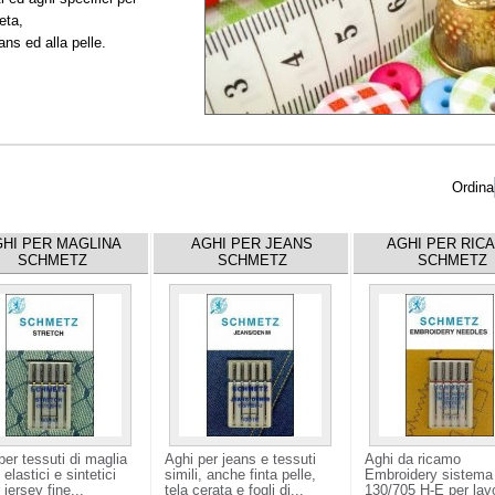
eta,
eans ed alla pelle.
Ordina
HI PER MAGLINA
AGHI PER JEANS
AGHI PER RIC
SCHMETZ
SCHMETZ
SCHMETZ
per tessuti di maglia
Aghi per jeans e tessuti
Aghi da ricamo
elastici e sintetici
simili, anche finta pelle,
Embroidery sistema
jersey fine...
tela cerata e fogli di...
130/705 H-E per lavo