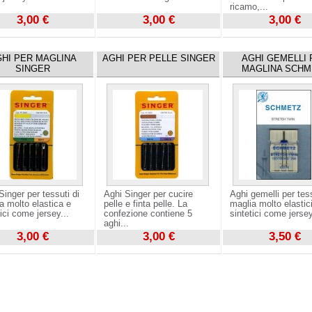
ricamo,...
3,00 €
3,00 €
3,00 €
zza
Visualizza
Visualizza
HI PER MAGLINA
AGHI PER PELLE SINGER
AGHI GEMELLI 
SINGER
MAGLINA SCHM
Singer per tessuti di
Aghi Singer per cucire
Aghi gemelli per tess
a molto elastica e
pelle e finta pelle. La
maglia molto elastic
tici come jersey...
confezione contiene 5
sintetici come jersey
aghi...
3,00 €
3,00 €
3,50 €
zza
Visualizza
Visualizza