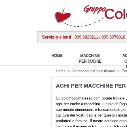
Servizio clienti
039.6829211 / 039.6076018
HOME
MACCHINE
A
PER CUCIRE
C
Home
>
Accessori cucito e ricamo
>
Per
AGHI PER MACCHINE PER
Su colombodimaresso.com potete trovare u
aghi per cucire a macchina. Il ruolo dell'ago
sue minute dimensioni, è fondamentale per l
cucitura dei Vostri capi e per questo i nostr
produttori e fornitori. Il nostro catalogo pro
cucitura e il ricamo di tutti i principali tessu