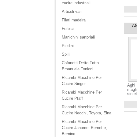
cucire industriali
Articoli vari
Visuali
Filati madeira
AG
Forbici
Manichini sartoriali
Piedini
Spilli
Cofanetti Detto Fatto
Emanuela Tonioni
Ricambi Macchine Per
Cucire Singer
Aghi 
magli
Ricambi Macchine Per
sinte
Cucire Pfaff
Ricambi Macchine Per
Visuali
Cucire Necchi, Toyota, Elna
Ricambi Macchine Per
Cucire Janome, Bernette,
Bernina