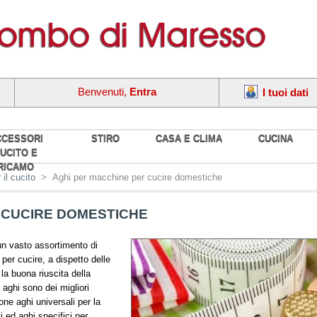
Benvenuti,
Entra
I tuoi dati
CCESSORI
STIRO
CASA E CLIMA
CUCINA
UCITO E
RICAMO
 il cucito
>
Aghi per macchine per cucire domestiche
 CUCIRE DOMESTICHE
n vasto assortimento di
 per cucire, a dispetto delle
a buona riuscita della
i aghi sono dei migliori
pone aghi universali per la
ti ed aghi specifici per