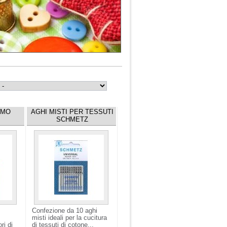
AMO
AGHI MISTI PER TESSUTI
SCHMETZ
Confezione da 10 aghi
misti ideali per la cucitura
ri di
di tessuti di cotone...