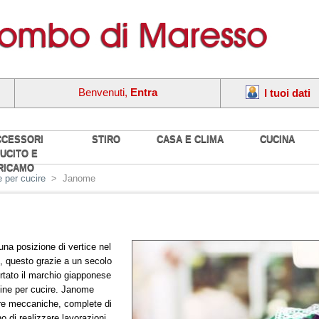
Benvenuti,
Entra
I tuoi dati
CCESSORI
STIRO
CASA E CLIMA
CUCINA
UCITO E
RICAMO
 per cucire
>
Janome
a posizione di vertice nel
, questo grazie a un secolo
rtato il marchio giapponese
hine per cucire. Janome
re meccaniche, complete di
 di realizzare lavorazioni