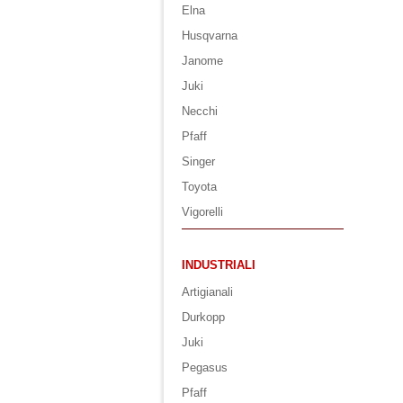
Elna
Husqvarna
Janome
Juki
Necchi
Pfaff
Singer
Toyota
Vigorelli
INDUSTRIALI
Artigianali
Durkopp
Juki
Pegasus
Pfaff