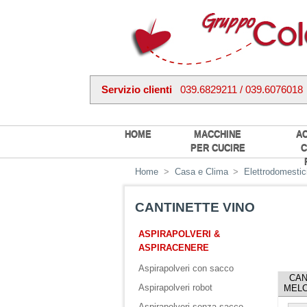
Servizio clienti
039.6829211 / 039.6076018
HOME
MACCHINE
A
PER CUCIRE
C
Home
>
Casa e Clima
>
Elettrodomestic
CANTINETTE VINO
ASPIRAPOLVERI &
ASPIRACENERE
Aspirapolveri con sacco
CAN
Aspirapolveri robot
MELC
Aspirapolveri senza sacco