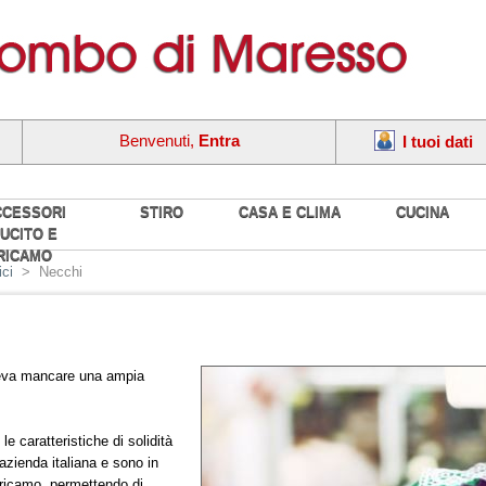
Benvenuti,
Entra
I tuoi dati
CCESSORI
STIRO
CASA E CLIMA
CUCINA
UCITO E
RICAMO
ici
>
Necchi
teva mancare una ampia
e caratteristiche di solidità
'azienda italiana e sono in
 ricamo, permettendo di