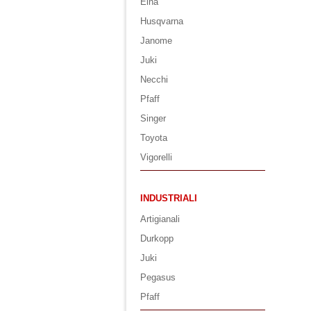
Elna
Husqvarna
Janome
Juki
Necchi
Pfaff
Singer
Toyota
Vigorelli
INDUSTRIALI
Artigianali
Durkopp
Juki
Pegasus
Pfaff