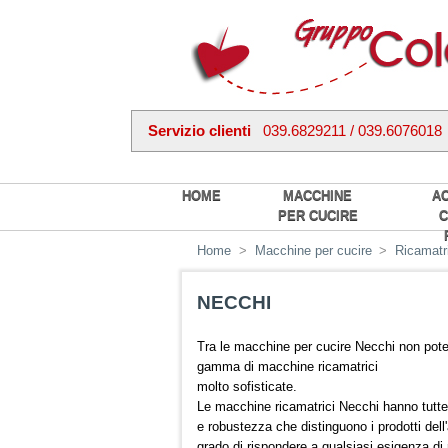
Servizio clienti
039.6829211 / 039.6076018
HOME
MACCHINE
A
PER CUCIRE
C
Home
>
Macchine per cucire
>
Ricamatr
NECCHI
Tra le macchine per cucire Necchi non po
gamma di macchine ricamatrici
molto sofisticate.
Le macchine ricamatrici Necchi hanno tutte l
e robustezza che distinguono i prodotti dell
grado di rispondere a qualsiasi esigenza di