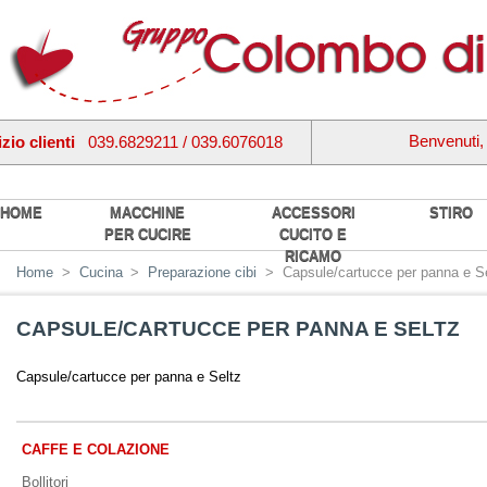
Benvenuti
zio clienti
039.6829211 / 039.6076018
HOME
MACCHINE
ACCESSORI
STIRO
PER CUCIRE
CUCITO E
RICAMO
Home
>
Cucina
>
Preparazione cibi
>
Capsule/cartucce per panna e S
CAPSULE/CARTUCCE PER PANNA E SELTZ
Capsule/cartucce per panna e Seltz
CAFFE E COLAZIONE
Bollitori