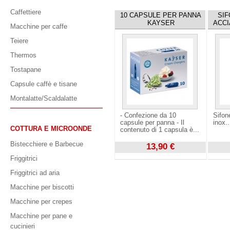
Caffettiere
10 CAPSULE PER PANNA
SIF
KAYSER
ACCI
Macchine per caffe
Teiere
Thermos
Tostapane
Capsule caffè e tisane
Montalatte/Scaldalatte
- Confezione da 10
Sifon
capsule per panna - Il
inox..
COTTURA E MICROONDE
contenuto di 1 capsula è...
Bistecchiere e Barbecue
13,90 €
Visualizza
Visuali
Friggitrici
Friggitrici ad aria
Macchine per biscotti
Macchine per crepes
Macchine per pane e
cucinieri