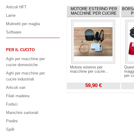
Articoli HFT
MOTORE ESTERNO PER
BORS
MACCHINE PER CUCIRE
P
Lame
Mulinetti per maglia
Software
PER IL CUCITO
Aghi per macchine per
cucire domestiche
Motore esterno per
Quest
macchine per cucire...
maggi
Aghi per macchine per
per c
cucire industriali
59,90 €
Articoli vari
Visualizza
Visuali
Filati madeira
Forbici
Manichini sartoriali
Piedini
Spilli