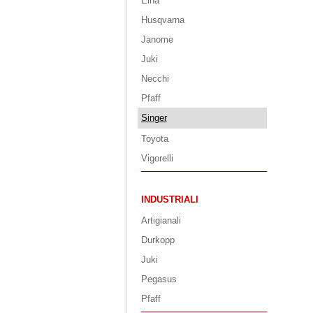
Elna
Husqvarna
Janome
Juki
Necchi
Pfaff
Singer
Toyota
Vigorelli
INDUSTRIALI
Artigianali
Durkopp
Juki
Pegasus
Pfaff