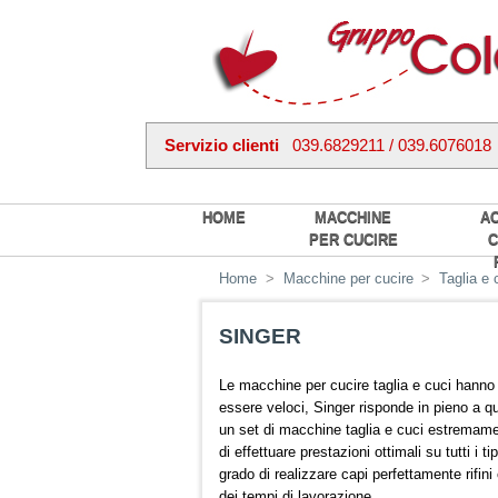
Servizio clienti
039.6829211 / 039.6076018
HOME
MACCHINE
A
PER CUCIRE
C
Home
>
Macchine per cucire
>
Taglia e 
SINGER
Le macchine per cucire taglia e cuci hanno 
essere veloci, Singer risponde in pieno a q
un set di macchine taglia e cuci estremame
di effettuare prestazioni ottimali su tutti i t
grado di realizzare capi perfettamente rifin
dei tempi di lavorazione.