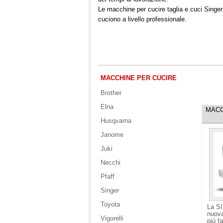
Le macchine per cucire taglia e cuci Singe
cuciono a livello professionale.
MACCHINE PER CUCIRE
Brother
Elna
MACC
Husqvarna
Janome
Juki
Necchi
Pfaff
Singer
Toyota
La S
nuova
Vigorelli
più f