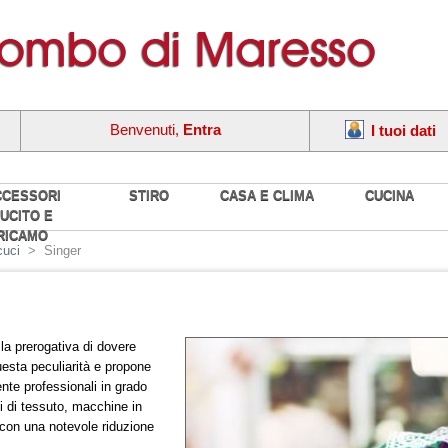
Benvenuti,
Entra
I tuoi dati
CCESSORI
STIRO
CASA E CLIMA
CUCINA
UCITO E
RICAMO
cuci
>
Singer
la prerogativa di dovere
uesta peculiarità e propone
nte professionali in grado
ipi di tessuto, macchine in
i con una notevole riduzione