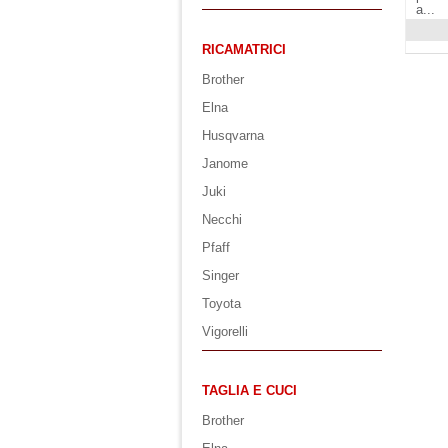
a...
Visuali
RICAMATRICI
Brother
Elna
Husqvarna
Janome
Juki
Necchi
Pfaff
Singer
Toyota
Vigorelli
TAGLIA E CUCI
Brother