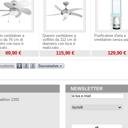
o ventilatore a
Questo ventilatore a
Purificatore d'aria e
tto da 76 cm di
soffitto da 112 cm di
ventilatore senza pal
tro con luce è
diametro con luce è
zato...
realizzato...
69,90 €
115,90 €
129,90 €
zza
Visualizza
Visualizza
ecedente
1
2
3
Successivo »
NEWSLETTER
adition 2282