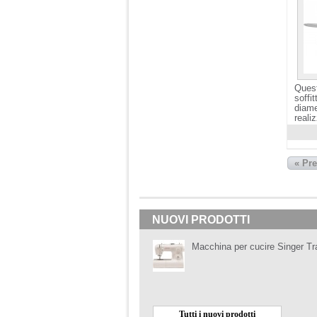
Quest
soffi
diame
realiz
Visuali
« Pr
NUOVI PRODOTTI
Macchina per cucire Singer Tr
Tutti i nuovi prodotti