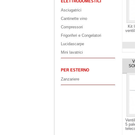
ELETTRODOMESTICI
Asciugatrici
Cantinette vino
Kit 
Compressori
venti
Frigoriferi e Congelatori
Lucidascarpe
Visuali
Mini lavatrici
V
SO
PER ESTERNO
Zanzariere
Venti
5 pal
telec