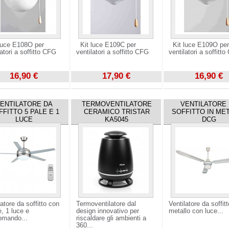
luce E108O per
Kit luce E109C per
Kit luce E109O per
latori a soffitto CFG
ventilatori a soffitto CFG
ventilatori a soffit
16,90 €
17,90 €
16,90 €
zza
Visualizza
Visualizza
ENTILATORE DA
TERMOVENTILATORE
VENTILATORE
FFITTO 5 PALE E 1
CERAMICO TRISTAR
SOFFITTO IN ME
LUCE
KA5045
DCG
latore da soffitto con
Termoventilatore dal
Ventilatore da soffitt
e, 1 luce e
design innovativo per
metallo con luce...
omando...
riscaldare gli ambienti a
360...