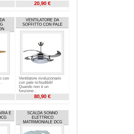
20,90 €
Visualizza
 DA
VENTILATORE DA
CG
SOFFITTO CON PALE
ON
to con
Ventilatore rivoluzionario
..
con pale richiudibili!
Quando non è un
funzione...
80,90 €
Visualizza
ARIA E
SCALDA SONNO
DCG
ELETTRICO
MATRIMONIALE DCG