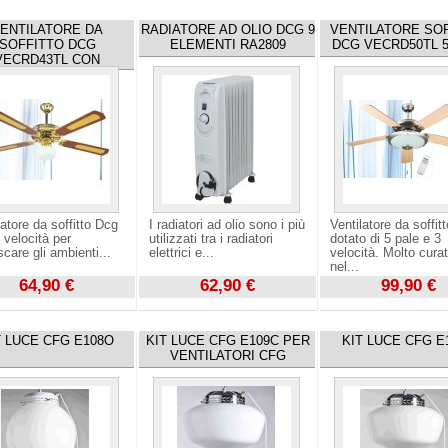
ENTILATORE DA
RADIATORE AD OLIO DCG 9
VENTILATORE SO
SOFFITTO DCG
ELEMENTI RA2809
DCG VECRD50TL 5
VECRD43TL CON
latore da soffitto Dcg
I radiatori ad olio sono i più
Ventilatore da soffit
 velocità per
utilizzati tra i radiatori
dotato di 5 pale e 3
scare gli ambienti...
elettrici e...
velocità. Molto cura
nel...
64,90 €
62,90 €
99,90 €
zza
Visualizza
Visualizza
T LUCE CFG E108O
KIT LUCE CFG E109C PER
KIT LUCE CFG E
VENTILATORI CFG