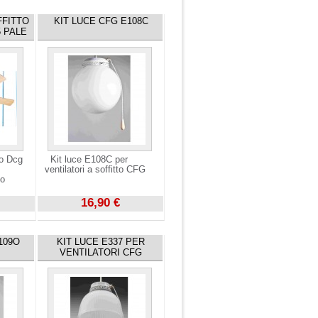
FFITTO
KIT LUCE CFG E108C
 PALE
to Dcg
Kit luce E108C per
ventilatori a soffitto CFG
to
16,90 €
Visualizza
109O
KIT LUCE E337 PER
VENTILATORI CFG