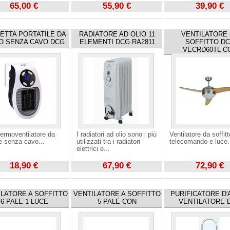
65,00 €
55,90 €
39,90 €
zza
Visualizza
Visualizza
ETTA PORTATILE DA
RADIATORE AD OLIO 11
VENTILATORE
O SENZA CAVO DCG
ELEMENTI DCG RA2811
SOFFITTO D
VECRD60TL C
termoventilatore da
I radiatori ad olio sono i più
Ventilatore da soffit
e senza cavo...
utilizzati tra i radiatori
telecomando e luce.
elettrici e...
18,90 €
67,90 €
72,90 €
zza
Visualizza
Visualizza
ILATORE A SOFFITTO
VENTILATORE A SOFFITTO
PURIFICATORE D'
6 PALE 1 LUCE
5 PALE CON
VENTILATORE 