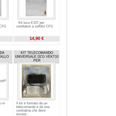
Kit luce E337 per
to CFG
ventilatori a soffitto CFG
14,90 €
Visualizza
 DA
KIT TELECOMANDO
TALLO
UNIVERSALE DCG VEKT10
PER
o in
Il kit è formato da un
telecomando e da una
centralina che deve
essere...