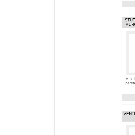
Visuali
STUF
MUR
Mini 
paret
Visuali
VENT