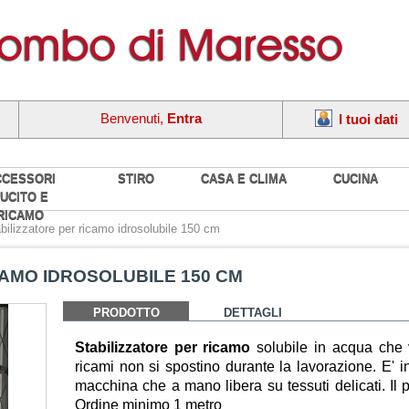
Benvenuti,
Entra
I tuoi dati
CCESSORI
STIRO
CASA E CLIMA
CUCINA
UCITO E
RICAMO
bilizzatore per ricamo idrosolubile 150 cm
CAMO IDROSOLUBILE 150 CM
PRODOTTO
DETTAGLI
Stabilizzatore per ricamo
solubile in acqua che v
ricami non si spostino durante la lavorazione. E' in
macchina che a mano libera su tessuti delicati. Il 
Ordine minimo 1 metro