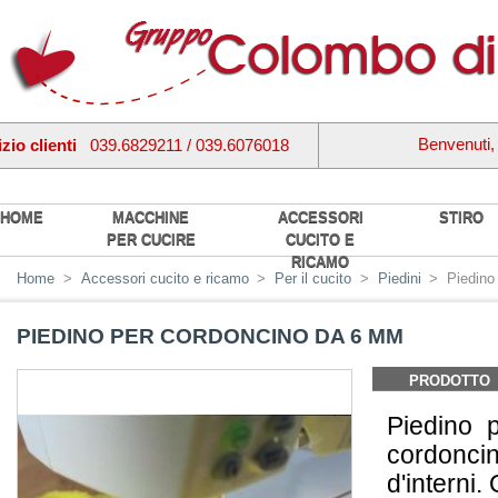
Benvenuti
zio clienti
039.6829211 / 039.6076018
HOME
MACCHINE
ACCESSORI
STIRO
PER CUCIRE
CUCITO E
RICAMO
Home
>
Accessori cucito e ricamo
>
Per il cucito
>
Piedini
>
Piedino
PIEDINO PER CORDONCINO DA 6 MM
PRODOTTO
Piedino 
cordoncini
d'interni.