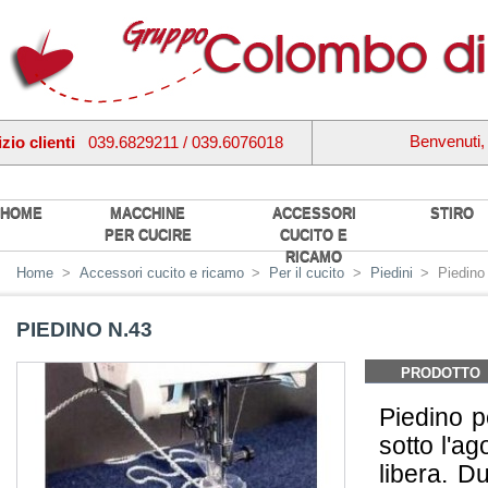
Benvenuti
zio clienti
039.6829211 / 039.6076018
HOME
MACCHINE
ACCESSORI
STIRO
PER CUCIRE
CUCITO E
RICAMO
Home
>
Accessori cucito e ricamo
>
Per il cucito
>
Piedini
>
Piedino
PIEDINO N.43
PRODOTTO
Piedino p
sotto l'a
libera. Du