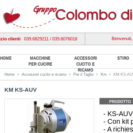
Benvenuti
zio clienti
039.6829211 / 039.6076018
HOME
MACCHINE
ACCESSORI
STIRO
PER CUCIRE
CUCITO E
RICAMO
Home
>
Accessori cucito e ricamo
>
Per il Taglio
>
Km
>
KM KS-AU
KM KS-AUV
PRODOTTO
- KS-AUV 
- Con kit
- A richie