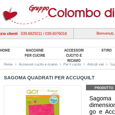
Benvenuti
zio clienti
039.6829211 / 039.6076018
HOME
MACCHINE
ACCESSORI
STIRO
PER CUCIRE
CUCITO E
RICAMO
Home
>
Accessori cucito e ricamo
>
Per il cucito
>
Articoli vari
>
Sag
SAGOMA QUADRATI PER ACCUQUILT
PRODOTTO
Sagoma 
dimension
go e Acc