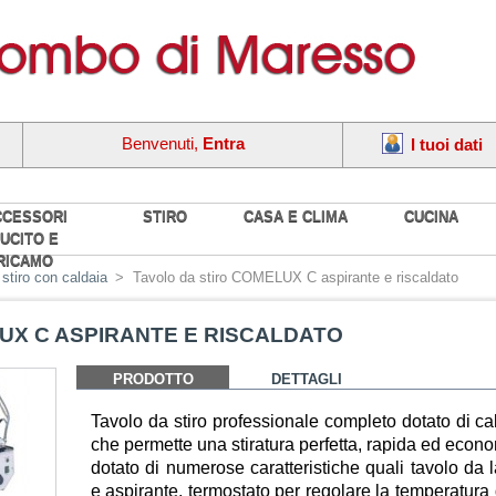
Benvenuti,
Entra
I tuoi dati
CCESSORI
STIRO
CASA E CLIMA
CUCINA
UCITO E
RICAMO
stiro con caldaia
>
Tavolo da stiro COMELUX C aspirante e riscaldato
UX C ASPIRANTE E RISCALDATO
PRODOTTO
DETTAGLI
Tavolo da stiro professionale completo dotato di cald
che permette una stiratura perfetta, rapida ed econom
dotato di numerose caratteristiche quali tavolo da l
e aspirante, termostato per regolare la temperatura 