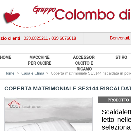
Benvenuti
zio clienti
039.6829211 / 039.6076018
HOME
MACCHINE
ACCESSORI
STIRO
PER CUCIRE
CUCITO E
RICAMO
Home
>
Casa e Clima
>
Coperta matrimoniale SE3144 riscaldata in pol
COPERTA MATRIMONIALE SE3144 RISCALDAT
PRODOTTO
Scaldalet
letto nel
selezionab