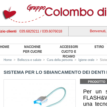
Benvenuti
zio clienti
039.6829211 / 039.6076018
HOME
MACCHINE
ACCESSORI
STIRO
PER CUCIRE
CUCITO E
RICAMO
Home
>
Bellezza e salute
>
Cura della persona
>
Igiene orale
>
Sist
SISTEMA PER LO SBIANCAMENTO DEI DENTI
PRODOTTO
Per un s
FLASH&WH
una tecno