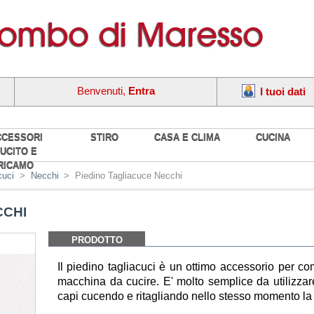
Benvenuti,
Entra
I tuoi dati
CCESSORI
STIRO
CASA E CLIMA
CUCINA
UCITO E
RICAMO
cuci
>
Necchi
>
Piedino Tagliacuce Necchi
CCHI
PRODOTTO
Il piedino tagliacuci è un ottimo accessorio per com
macchina da cucire. E' molto semplice da utilizzare 
capi cucendo e ritagliando nello stesso momento la 