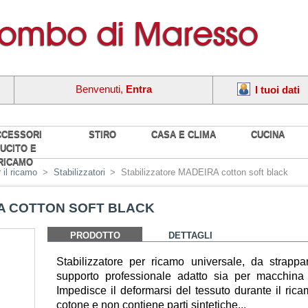
Benvenuti,
Entra
I tuoi dati
CCESSORI
STIRO
CASA E CLIMA
CUCINA
UCITO E
RICAMO
 il ricamo
>
Stabilizzatori
>
Stabilizzatore MADEIRA cotton soft black
A COTTON SOFT BLACK
PRODOTTO
DETTAGLI
Stabilizzatore per ricamo universale, da strapp
supporto professionale adatto sia per macchina 
Impedisce il deformarsi del tessuto durante il ric
cotone e non contiene parti sintetiche...